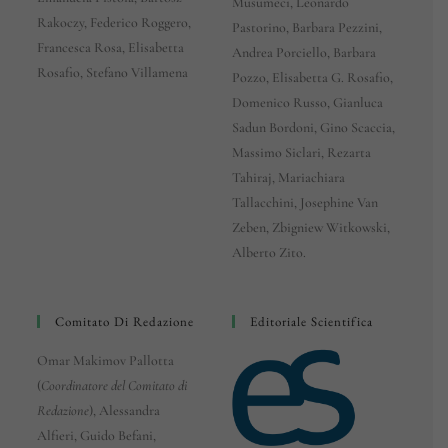
Musumeci, Leonardo
Rakoczy, Federico Roggero,
Pastorino, Barbara Pezzini,
Francesca Rosa, Elisabetta
Andrea Porciello, Barbara
Rosafio, Stefano Villamena
Pozzo, Elisabetta G. Rosafio,
Domenico Russo, Gianluca
Sadun Bordoni, Gino Scaccia,
Massimo Siclari, Rezarta
Tahiraj, Mariachiara
Tallacchini, Josephine Van
Zeben, Zbigniew Witkowski,
Alberto Zito.
Comitato Di Redazione
Editoriale Scientifica
Omar Makimov Pallotta
(
Coordinatore del Comitato di
Redazione
), Alessandra
Alfieri, Guido Befani,