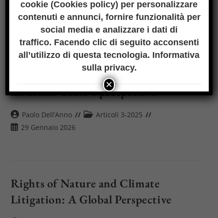
dell'articolo:
dell'articolo:
Articolo
29 Gennaio 2026
cookie (
Cookies policy
) per personalizzare
pubblicato:
contenuti e annunci, fornire funzionalità per
social media e analizzare i dati di
traffico. Facendo clic di seguito acconsenti
all’utilizzo di questa tecnologia.
Informativa
I borghi da (piccole) capitali a
sulla privacy
.
periferie. Lo spopolamento dei centri
×
montani. Cause e prospettive
Autore
Categoria
Paolo Dell’Anno
Articoli 3-2025
dell'articolo:
dell'articolo:
Articolo
29 Gennaio 2026
pubblicato:
Rights of Nature and Climate
Litigation: A Global Perspective