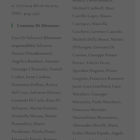
Bifulco, David Brunelli,
n. 1777/2024 del 06.09.2024
Michael Cardwell, Marc
ISSN : 3035-5427
Carrillo Lopez, Mauro
Catenacci, Marcello
Comitato Di Direzione
Cecchetti, Lorenzo Cuocolo,
Enzo Di Salvatore
(Direttore
Michele Della Morte, Marina
responsabile),
Salvatore
D’Orsogna, Giovanni Di
Dettori (
Vicedirettore
),
Cosimo, Giuseppe Franco
Angelica Bonfanti, Antonio
Ferrari, Valerio Ficari,
Giuseppe Chizzoniti, Daniele
Spyridon Flogaitis, Pietro
Coduti, Irene Canfora,
Gargiulo, Francesca Romanin
Domenico Dalfino, Rosita
Jacur, Luca Loschiavo, Luca
Del Coco, Salvatore Dettori,
Marafioti, Giuseppe
Leonardo Di Carlo, Enzo Di
Marazzita, Paolo Marchetti,
Salvatore, Marina Frunzio,
Francesco Martines,
Donatella Morana, Mauro
Massimiliano Mezzanotte,
Pennasilico, Marco
Alessandro Morelli, Maria
Pierdonati, Nicola Pisani,
Esther Muniz Espada, Angela
Emanuela Pistoia, Bartosz