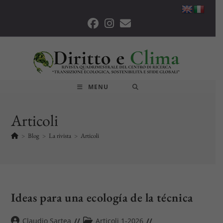
Salta
al
contenuto
MENU
Articoli
>
Blog
>
La rivista
>
Articoli
Ideas para una ecología de la técnica
Autore
Categoria
Claudio Sartea
Articoli 1-2026