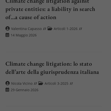
Climate change litigation against
private entities: a liability in search
of…a cause of action
Autore
Categoria
Valentina Capasso
Articoli 1-2026
dell'articolo:
dell'articolo:
Articolo
14 Maggio 2026
pubblicato:
Climate change litigation: lo stato
dell’arte della giurisprudenza italiana
Autore
Categoria
Nicola Vicino
Articoli 3-2025
dell'articolo:
dell'articolo:
Articolo
29 Gennaio 2026
pubblicato: