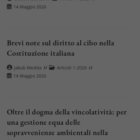
dell'articolo:
dell'articolo:
Articolo
14 Maggio 2026
pubblicato:
Brevi note sul diritto al cibo nella
Costituzione italiana
Autore
Categoria
Jakub Medda
Articoli 1-2026
dell'articolo:
dell'articolo:
Articolo
14 Maggio 2026
pubblicato:
Oltre il dogma della vincolatività: per
una gestione equa delle
sopravvenienze ambientali nella