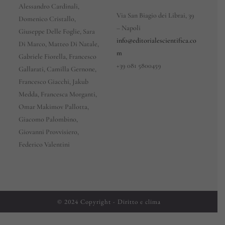
Alessandro Cardinali,
Via San Biagio dei Librai, 39
Domenico Cristallo,
– Napoli
Giuseppe Delle Foglie, Sara
info@editorialescientifica.co
Di Marco, Matteo Di Natale,
m
Gabriele Fiorella, Francesco
+39
081 5800459
Gallarati, Camilla Gernone,
Francesco Giacchi, Jakub
Medda, Francesca Morganti,
Omar Makimov Pallotta,
Giacomo Palombino,
Giovanni Provvisiero,
Federico Valentini
© 2024 Copyright - Diritto e clima