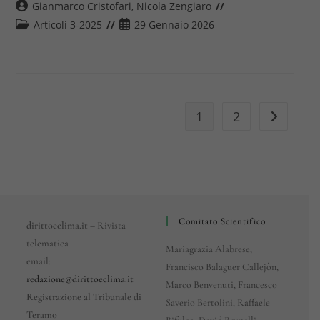
Autore
Gianmarco Cristofari
,
Nicola Zengiaro
dell'articolo:
Categoria
Articolo
Articoli 3-2025
29 Gennaio 2026
dell'articolo:
pubblicato:
1
2
Vai alla p
Comitato Scientifico
dirittoeclima.it
– Rivista
telematica
Mariagrazia Alabrese,
email:
Francisco Balaguer Callejòn,
redazione@dirittoeclima.it
Marco Benvenuti, Francesco
Registrazione al Tribunale di
Saverio Bertolini, Raffaele
Teramo