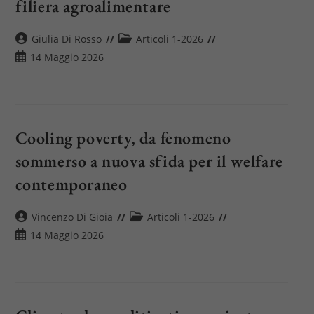
filiera agroalimentare
Autore
Categoria
Giulia Di Rosso
Articoli 1-2026
dell'articolo:
dell'articolo:
Articolo
14 Maggio 2026
pubblicato:
Cooling poverty, da fenomeno
sommerso a nuova sfida per il welfare
contemporaneo
Autore
Categoria
Vincenzo Di Gioia
Articoli 1-2026
dell'articolo:
dell'articolo:
Articolo
14 Maggio 2026
pubblicato: