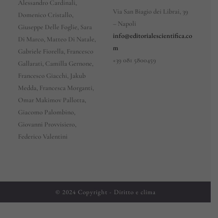
Alessandro Cardinali,
Via San Biagio dei Librai, 39
Domenico Cristallo,
– Napoli
Giuseppe Delle Foglie, Sara
info@editorialescientifica.co
Di Marco, Matteo Di Natale,
m
Gabriele Fiorella, Francesco
+39
081 5800459
Gallarati, Camilla Gernone,
Francesco Giacchi, Jakub
Medda, Francesca Morganti,
Omar Makimov Pallotta,
Giacomo Palombino,
Giovanni Provvisiero,
Federico Valentini
© 2024 Copyright - Diritto e clima