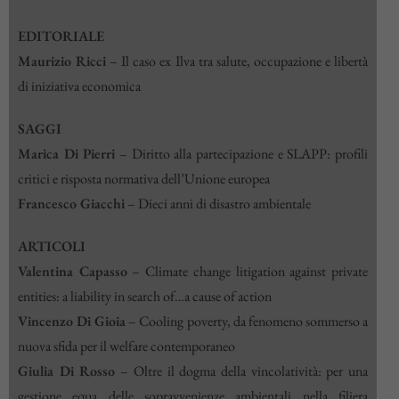
EDITORIALE
Maurizio Ricci
–
Il caso ex Ilva tra salute, occupazione e libertà
di iniziativa economica
SAGGI
Marica Di Pierri
–
Diritto alla partecipazione e SLAPP: profili
critici e risposta normativa dell’Unione europea
Francesco Giacchi
–
Dieci anni di disastro ambientale
ARTICOLI
Valentina Capasso
–
Climate change litigation against private
entities: a liability in search of…a cause of action
Vincenzo Di Gioia
–
Cooling poverty, da fenomeno sommerso a
nuova sfida per il welfare contemporaneo
Giulia Di Rosso
–
Oltre il dogma della vincolatività: per una
gestione equa delle sopravvenienze ambientali nella filiera