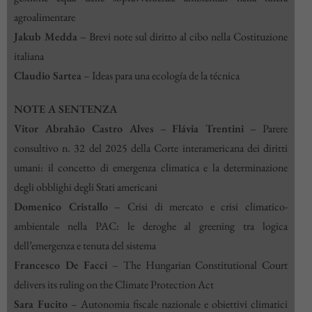
agroalimentare
Jakub Medda
–
Brevi note sul diritto al cibo nella Costituzione
italiana
Claudio Sartea
–
Ideas para una ecología de la técnica
NOTE A SENTENZA
Vitor Abrahão Castro Alves
–
Flávia Trentini
–
Parere
consultivo n. 32 del 2025 della Corte interamericana dei diritti
umani: il concetto di emergenza climatica e la determinazione
degli obblighi degli Stati americani
Domenico Cristallo
–
Crisi di mercato e crisi climatico-
ambientale nella PAC: le deroghe al greening tra logica
dell’emergenza e tenuta del sistema
Francesco De Facci
–
The Hungarian Constitutional Court
delivers its ruling on the Climate Protection Act
Sara Fucito
–
Autonomia fiscale nazionale e obiettivi climatici