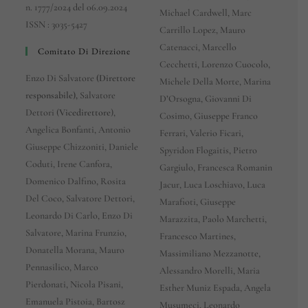
n. 1777/2024 del 06.09.2024
Michael Cardwell, Marc
ISSN : 3035-5427
Carrillo Lopez, Mauro
Catenacci, Marcello
Comitato Di Direzione
Cecchetti, Lorenzo Cuocolo,
Enzo Di Salvatore
(Direttore
Michele Della Morte, Marina
responsabile),
Salvatore
D’Orsogna, Giovanni Di
Dettori (
Vicedirettore
),
Cosimo, Giuseppe Franco
Angelica Bonfanti, Antonio
Ferrari, Valerio Ficari,
Giuseppe Chizzoniti, Daniele
Spyridon Flogaitis, Pietro
Coduti, Irene Canfora,
Gargiulo, Francesca Romanin
Domenico Dalfino, Rosita
Jacur, Luca Loschiavo, Luca
Del Coco, Salvatore Dettori,
Marafioti, Giuseppe
Leonardo Di Carlo, Enzo Di
Marazzita, Paolo Marchetti,
Salvatore, Marina Frunzio,
Francesco Martines,
Donatella Morana, Mauro
Massimiliano Mezzanotte,
Pennasilico, Marco
Alessandro Morelli, Maria
Pierdonati, Nicola Pisani,
Esther Muniz Espada, Angela
Emanuela Pistoia, Bartosz
Musumeci, Leonardo