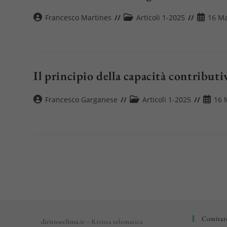
Autore
Categoria
Articolo
Francesco Martines
Articoli 1-2025
16 Ma
dell'articolo:
dell'articolo:
pubblica
Il principio della capacità contributi
Autore
Categoria
Articol
Francesco Garganese
Articoli 1-2025
16 
dell'articolo:
dell'articolo:
pubbli
Comitato
dirittoeclima.it
– Rivista telematica