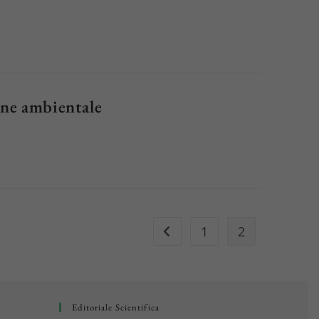
ione ambientale
1
2
Vai alla pagina precedente
Editoriale Scientifica