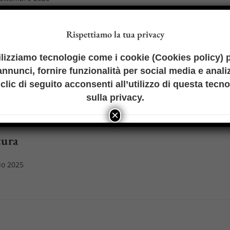
ato:
Rispettiamo la tua privacy
ibile delle risorse naturali
ilizziamo tecnologie come i cookie (
Cookies policy
) 
nnunci, fornire funzionalità per social media e analiz
io 2025
clic di seguito acconsenti all’utilizzo di questa tecn
sulla privacy
.
×
tura
io 2025