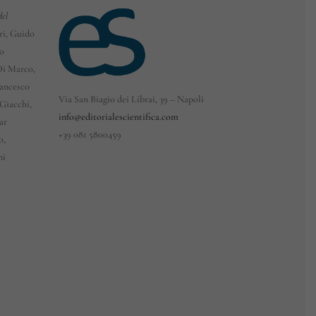
del
eri, Guido
co
 Di Marco,
rancesco
Via San Biagio dei Librai, 39 – Napoli
Giacchi,
info@editorialescientifica.com
ar
+39
081 5800459
o,
ni