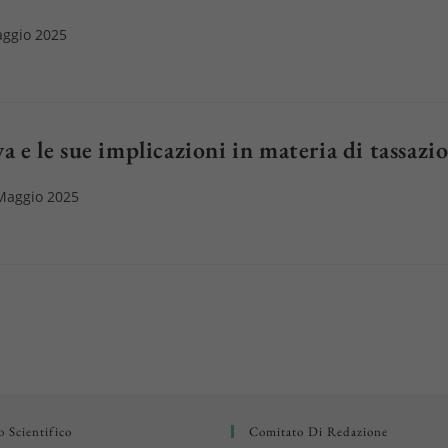
ggio 2025
to:
va e le sue implicazioni in materia di tassaz
o
Maggio 2025
cato:
 Scientifico
Comitato Di Redazione