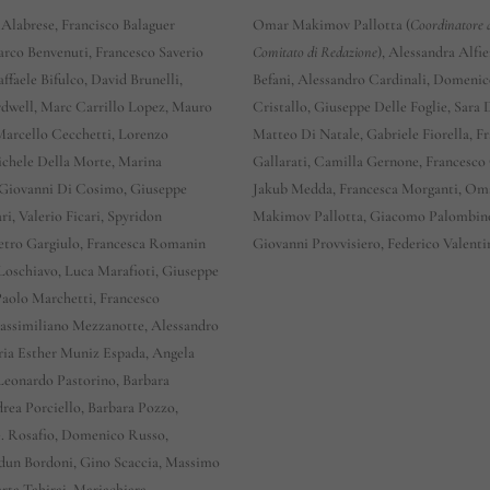
 Alabrese, Francisco Balaguer
Omar Makimov Pallotta (
Coordinatore 
arco Benvenuti, Francesco Saverio
Comitato di Redazione
), Alessandra Alfi
affaele Bifulco, David Brunelli,
Befani, Alessandro Cardinali, Domeni
dwell, Marc Carrillo Lopez, Mauro
Cristallo, Giuseppe Delle Foglie, Sara
Marcello Cecchetti, Lorenzo
Matteo Di Natale, Gabriele Fiorella, F
chele Della Morte, Marina
Gallarati, Camilla Gernone, Francesco 
Giovanni Di Cosimo, Giuseppe
Jakub Medda, Francesca Morganti, Om
ri, Valerio Ficari, Spyridon
Makimov Pallotta, Giacomo Palombin
Pietro Gargiulo, Francesca Romanin
Giovanni Provvisiero, Federico Valenti
 Loschiavo, Luca Marafioti, Giuseppe
Paolo Marchetti, Francesco
assimiliano Mezzanotte, Alessandro
ria Esther Muniz Espada, Angela
eonardo Pastorino, Barbara
drea Porciello, Barbara Pozzo,
G. Rosafio, Domenico Russo,
dun Bordoni, Gino Scaccia, Massimo
arta Tahiraj, Mariachiara