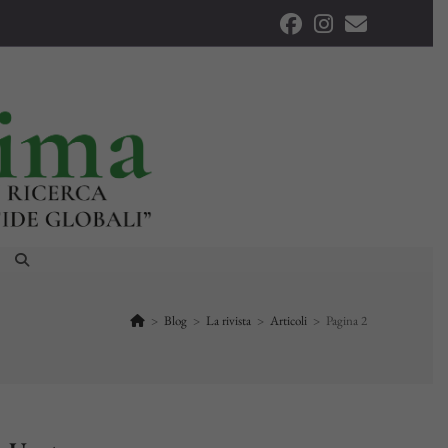
ATTIVA/DISATTIVA
LA
RICERCA
SUL
>
Blog
>
La rivista
>
Articoli
>
Pagina 2
SITO
WEB