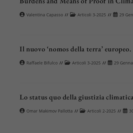
Burdens and Means of Proof in Clim
Autore
Categoria
Articolo
Valentina Capasso
Articoli 3-2025
29 Gen
dell'articolo:
dell'articolo:
pubblicat
Il nuovo ‘nomos della terra’ europeo.
Autore
Categoria
Articolo
Raffaele Bifulco
Articoli 3-2025
29 Genna
dell'articolo:
dell'articolo:
pubblicato:
Lo status quo della giustizia climatica
Autore
Categoria
Artic
Omar Makimov Pallotta
Articoli 2-2025
3
dell'articolo:
dell'articolo:
pubbl