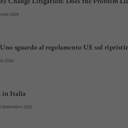
ate Change Litigation: Does the Problem L
naio 2026
o:
 Uno sguardo al regolamento UE sul ripristi
io 2026
 in Italia
olo
0 Settembre 2025
icato: