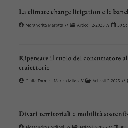
La climate change litigation e le ban
Autore
Categoria
Articolo
Margherita Marotta
Articoli 2-2025
30 S
dell'articolo:
dell'articolo:
pubblica
Ripensare il ruolo del consumatore al
traiettorie
Autore
Categoria
Giulia Formici
,
Marica Mileo
Articoli 2-2025
dell'articolo:
dell'articolo:
Divari territoriali e mobilità sostenib
Autore
Categoria
Articol
Alessandro Cardinali
Articoli 2-2025
30 