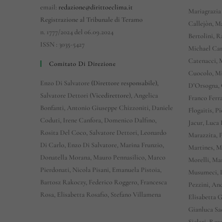
email:
redazione@dirittoeclima.it
Mariagrazia
Registrazione al Tribunale di Teramo
Callejòn, M
n. 1777/2024 del 06.09.2024
Bertolini, R
ISSN : 3035-5427
Michael Car
Catenacci, 
Comitato Di Direzione
Cuocolo, Mi
Enzo Di Salvatore
(Direttore responsabile),
D’Orsogna, 
Salvatore Dettori (
Vicedirettore
), Angelica
Franco Ferra
Bonfanti, Antonio Giuseppe Chizzoniti, Daniele
Flogaitis, 
Coduti, Irene Canfora, Domenico Dalfino,
Jacur, Luca
Rosita Del Coco, Salvatore Dettori, Leonardo
Marazzita, 
Di Carlo, Enzo Di Salvatore, Marina Frunzio,
Martines, M
Donatella Morana, Mauro Pennasilico, Marco
Morelli, Ma
Pierdonati, Nicola Pisani, Emanuela Pistoia,
Musumeci, L
Bartosz Rakoczy, Federico Roggero, Francesca
Pezzini, An
Rosa, Elisabetta Rosafio, Stefano Villamena
Elisabetta 
Gianluca Sa
Siclari, Rez