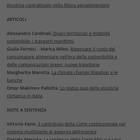
giustizia contrattuale nella filiera agroalimentare
ARTICOLI
Alessandro Cardinali
,
Divari territoriali e mobilità
sostenibile: i trasporti marittimi
Giulia Formici
–
Marica Mileo
,
Ripensare il ruolo del
consumatore alimentare nell’era della sostenibilità e
delle comunicazioni green: nuove traiettorie
Margherita Marotta
,
La climate change litigation e le
banche
Omar Makimov Pallotta
,
Lo status quo della giustizia
climatica in Italia
NOTE A SENTENZA
Vittorio Fazio
,
Il contributo della Corte costituzionale nel
sistema multilivello di governo dell’energia
Daniela Messina
,
La sentenza della Corte EDU sul caso