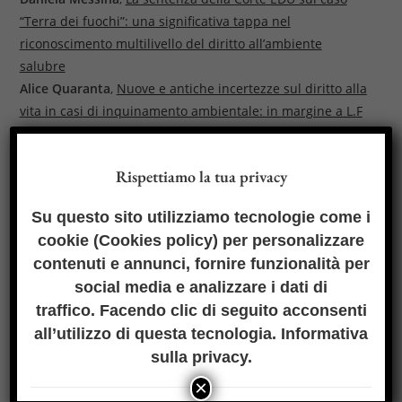
“Terra dei fuochi”: una significativa tappa nel
riconoscimento multilivello del diritto all’ambiente
salubre
Alice Quaranta
,
Nuove e antiche incertezze sul diritto alla
vita in casi di inquinamento ambientale: in margine a L.F
e altri c. Italia
Bettina Steible
,
¿Hacia un constitucionalismo
Rispettiamo la tua privacy
econcentrista? Sobre los derechos del Mar Menor
Su questo sito utilizziamo tecnologie come i
Fascicoli
cookie (
Cookies policy
) per personalizzare
contenuti e annunci, fornire funzionalità per
2026
social media e analizzare i dati di
FASCICOLO N. 1 – 2026
traffico. Facendo clic di seguito acconsenti
all’utilizzo di questa tecnologia.
Informativa
2025
sulla privacy
.
FASCICOLO N. 3 – 2025
×