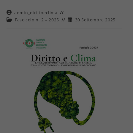
Autore
admin_dirittoeclima
dell'articolo:
Categoria
Articolo
Fascicolo n. 2 – 2025
30 Settembre 2025
dell'articolo:
pubblicato: