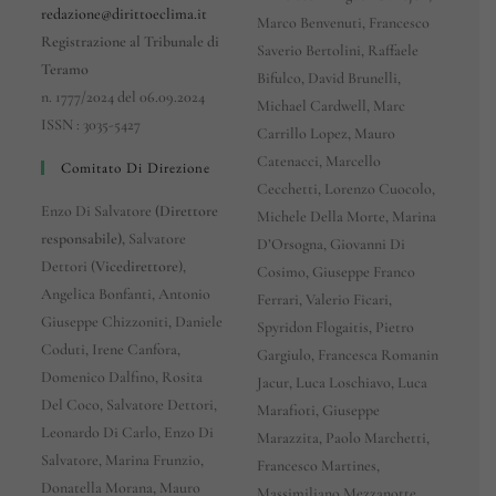
redazione@dirittoeclima.it
Marco Benvenuti, Francesco
Registrazione al Tribunale di
Saverio Bertolini, Raffaele
Teramo
Bifulco, David Brunelli,
n. 1777/2024 del 06.09.2024
Michael Cardwell, Marc
ISSN : 3035-5427
Carrillo Lopez, Mauro
Catenacci, Marcello
Comitato Di Direzione
Cecchetti, Lorenzo Cuocolo,
Enzo Di Salvatore
(Direttore
Michele Della Morte, Marina
responsabile),
Salvatore
D’Orsogna, Giovanni Di
Dettori (
Vicedirettore
),
Cosimo, Giuseppe Franco
Angelica Bonfanti, Antonio
Ferrari, Valerio Ficari,
Giuseppe Chizzoniti, Daniele
Spyridon Flogaitis, Pietro
Coduti, Irene Canfora,
Gargiulo, Francesca Romanin
Domenico Dalfino, Rosita
Jacur, Luca Loschiavo, Luca
Del Coco, Salvatore Dettori,
Marafioti, Giuseppe
Leonardo Di Carlo, Enzo Di
Marazzita, Paolo Marchetti,
Salvatore, Marina Frunzio,
Francesco Martines,
Donatella Morana, Mauro
Massimiliano Mezzanotte,