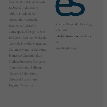
(
Coordinatore del Comitato di
Redazione
), Alessandra
Alfieri, Guido Befani,
Alessandro Cardinali,
Via San Biagio dei Librai, 39
Domenico Cristallo,
– Napoli
Giuseppe Delle Foglie, Sara
info@editorialescientifica.co
Di Marco, Matteo Di Natale,
m
Gabriele Fiorella, Francesco
+39
081 5800459
Gallarati, Camilla Gernone,
Francesco Giacchi, Jakub
Medda, Francesca Morganti,
Omar Makimov Pallotta,
Giacomo Palombino,
Giovanni Provvisiero,
Federico Valentini