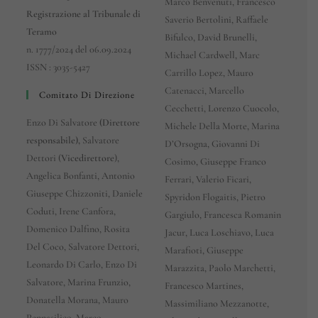
Marco Benvenuti, Francesco
Registrazione al Tribunale di
Saverio Bertolini, Raffaele
Teramo
Bifulco, David Brunelli,
n. 1777/2024 del 06.09.2024
Michael Cardwell, Marc
ISSN : 3035-5427
Carrillo Lopez, Mauro
Catenacci, Marcello
Comitato Di Direzione
Cecchetti, Lorenzo Cuocolo,
Enzo Di Salvatore
(Direttore
Michele Della Morte, Marina
responsabile),
Salvatore
D’Orsogna, Giovanni Di
Dettori (
Vicedirettore
),
Cosimo, Giuseppe Franco
Angelica Bonfanti, Antonio
Ferrari, Valerio Ficari,
Giuseppe Chizzoniti, Daniele
Spyridon Flogaitis, Pietro
Coduti, Irene Canfora,
Gargiulo, Francesca Romanin
Domenico Dalfino, Rosita
Jacur, Luca Loschiavo, Luca
Del Coco, Salvatore Dettori,
Marafioti, Giuseppe
Leonardo Di Carlo, Enzo Di
Marazzita, Paolo Marchetti,
Salvatore, Marina Frunzio,
Francesco Martines,
Donatella Morana, Mauro
Massimiliano Mezzanotte,
Pennasilico, Marco