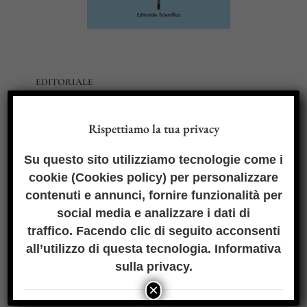
EDITORIALE
Maurizio Ricci
–
Il caso ex Ilva tra salute, occupazione e libertà
Rispettiamo la tua privacy
di iniziativa economica
Su questo sito utilizziamo tecnologie come i
SAGGI
cookie (
Cookies policy
) per personalizzare
Marica Di Pierri
–
Diritto alla partecipazione e SLAPP: profili
contenuti e annunci, fornire funzionalità per
critici e risposta normativa dell’Unione europea
Francesco Giacchi
social media e analizzare i dati di
–
Dieci anni di disastro ambientale
traffico. Facendo clic di seguito acconsenti
ARTICOLI
all’utilizzo di questa tecnologia.
Informativa
Valentina Capasso
–
Climate change litigation against private
sulla privacy
.
entities: a liability in search of…a cause of action
×
Vincenzo Di Gioia
–
Cooling poverty, da fenomeno sommerso a