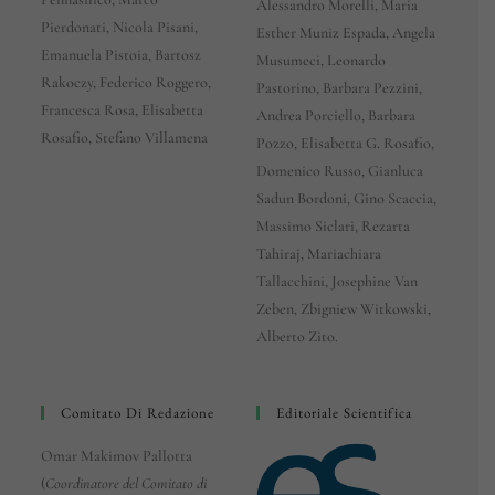
Alessandro Morelli, Maria
Pierdonati, Nicola Pisani,
Esther Muniz Espada, Angela
Emanuela Pistoia, Bartosz
Musumeci, Leonardo
Rakoczy, Federico Roggero,
Pastorino, Barbara Pezzini,
Francesca Rosa, Elisabetta
Andrea Porciello, Barbara
Rosafio, Stefano Villamena
Pozzo, Elisabetta G. Rosafio,
Domenico Russo, Gianluca
Sadun Bordoni, Gino Scaccia,
Massimo Siclari, Rezarta
Tahiraj, Mariachiara
Tallacchini, Josephine Van
Zeben, Zbigniew Witkowski,
Alberto Zito.
Comitato Di Redazione
Editoriale Scientifica
Omar Makimov Pallotta
(
Coordinatore del Comitato di