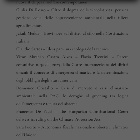
nuova sfida per il welfare contemporaneo
Giulia Di Rosso
–
Oltre il dogma della vincolatività: per una
gestione equa delle sopravvenienze ambientali nella filiera
agroalimentare
Jakub Medda
–
Brevi note sul diritto al cibo nella Costituzione
italiana
Claudio Sartea
–
Ideas para una ecología de la técnica
Vitor Abrahão Castro Alves
–
Flávia Trentini
–
Parere
consultivo n. 32 del 2025 della Corte interamericana dei diritti
umani: il concetto di emergenza climatica e la determinazione
degli obblighi degli Stati americani
Domenico Cristallo
–
Crisi di mercato e crisi climatico-
ambientale nella PAC: le deroghe al greening tra logica
dell’emergenza e tenuta del sistema
Francesco De Facci
–
The Hungarian Constitutional Court
delivers its ruling on the Climate Protection Act
Sara Fucito
–
Autonomia fiscale nazionale e obiettivi climatici
dell’Unione