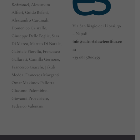
Redazione
), Alessandra
Alfieri, Guido Befani,
Alessandro Cardinali,
Via San Biagio dei Librai, 39
Domenico Cristallo,
– Napoli
Giuseppe Delle Foglie, Sara
info@editorialescientifica.co
Di Marco, Matteo Di Natale,
m
Gabriele Fiorella, Francesco
+39
081 5800459
Gallarati, Camilla Gernone,
Francesco Giacchi, Jakub
Medda, Francesca Morganti,
Omar Makimov Pallotta,
Giacomo Palombino,
Giovanni Provvisiero,
Federico Valentini