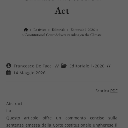
Act
>
La rivista
>
Editoriale
>
Editoriale 1-2026
>
The Hungarian Constitutional Court delivers its ruling on the Climate Protection Act
Autore
Categoria
Francesco De Facci
Editoriale 1-2026
dell'articolo:
dell'articolo:
Articolo
14 Maggio 2026
pubblicato:
Scarica
PDF
Abstract
Ita
Questo articolo offre un commento conciso sulla
sentenza emessa dalla Corte costituzionale ungherese il