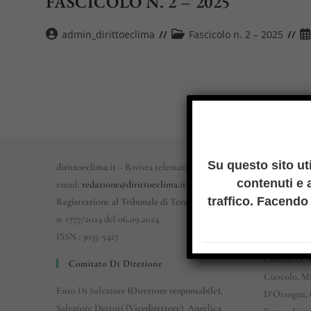
FASCICOLO N. 2 – 2025
Autore
Categoria
Ar
admin_dirittoeclima
Fascicolo n. 2 – 2025
dell'articolo:
dell'articolo:
pu
Comitato
Su questo sito ut
dirittoeclima.it
– Rivista telematica
contenuti e a
email:
redazione@dirittoeclima.it
Mariagrazia
traffico. Facendo 
Registrazione al Tribunale di Teramo
Callejòn, M
n. 1777/2024 del 06.09.2024
Bertolini, R
ISSN : 3035-5427
Michael Car
Catenacci, 
Comitato Di Direzione
Cuocolo, Mi
Enzo Di Salvatore
(Direttore responsabile),
D’Orsogna, 
Salvatore Dettori (
Vicedirettore
), Angelica