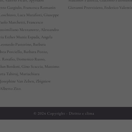
ri, Valerio Ficari, Spyridon
Makimov Pallotta, Giacomo Palombin
Pietro Gargiulo, Francesca Romanin
Giovanni Provvisiero, Federico Valenti
 Loschiavo, Luca Marafioti, Giuseppe
Paolo Marchetti, Francesco
assimiliano Mezzanotte, Alessandro
ria Esther Muniz Espada, Angela
eonardo Pastorino, Barbara
drea Porciello, Barbara Pozzo,
G. Rosafio, Domenico Russo,
dun Bordoni, Gino Scaccia, Massimo
arta Tahiraj, Mariachiara
, Josephine Van Zeben, Zbigniew
Alberto Zito.
© 2024 Copyright - Diritto e clima