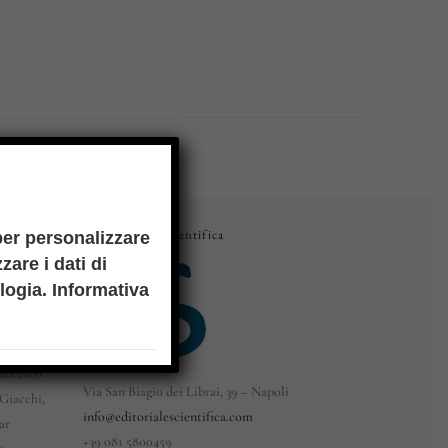
Editoriale Scientifica
per personalizzare
zare i dati di
del
ologia.
Informativa
eri, Guido
co
 Di Marco,
rancesco
Via San Biagio dei Librai, 39 – Napoli
Giacchi,
info@editorialescientifica.com
ar
+39
081 5800459