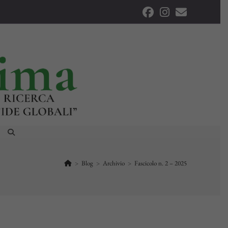
ATTIVA/DISATTIVA
LA
RICERCA
SUL
>
Blog
>
Archivio
>
Fascicolo n. 2 – 2025
SITO
WEB