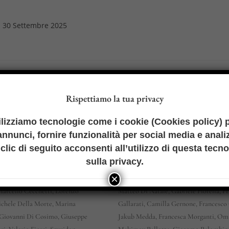
ticolo
30 Settembre 2025
bblicato:
Rispettiamo la tua privacy
 Scientifico
Comitato Di Redazione
ilizziamo tecnologie come i cookie (
Cookies policy
) 
nnunci, fornire funzionalità per social media e analiz
 Alabrese, Francisco Balaguer
Omar Makimov Pallotta (
Coordinatore 
clic di seguito acconsenti all’utilizzo di questa tecn
arco Benvenuti, Francesco Saverio
Comitato di Redazione
), Alessandra Alfi
sulla privacy
.
affaele Bifulco, David Brunelli,
Befani, Alessandro Cardinali, Domeni
×
dwell, Marc Carrillo Lopez, Mauro
Cristallo, Giuseppe Delle Foglie, Sara
Marcello Cecchetti, Lorenzo
Matteo Di Natale, Gabriele Fiorella, F
chele Della Morte, Marina
Gallarati, Camilla Gernone, Francesco 
Giovanni Di Cosimo, Giuseppe
Jakub Medda, Francesca Morganti, Om