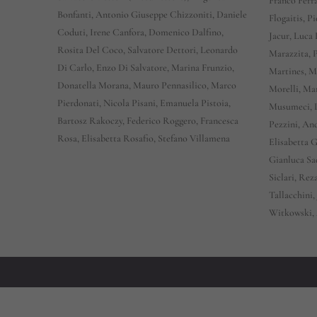
Franco Ferra
Bonfanti, Antonio Giuseppe Chizzoniti, Daniele
Flogaitis, 
Coduti, Irene Canfora, Domenico Dalfino,
Jacur, Luca
Rosita Del Coco, Salvatore Dettori, Leonardo
Marazzita, 
Di Carlo, Enzo Di Salvatore, Marina Frunzio,
Martines, M
Donatella Morana, Mauro Pennasilico, Marco
Morelli, Ma
Pierdonati, Nicola Pisani, Emanuela Pistoia,
Musumeci, L
Bartosz Rakoczy, Federico Roggero, Francesca
Pezzini, An
Rosa, Elisabetta Rosafio, Stefano Villamena
Elisabetta 
Gianluca Sa
Siclari, Rez
Tallacchini
Witkowski, 