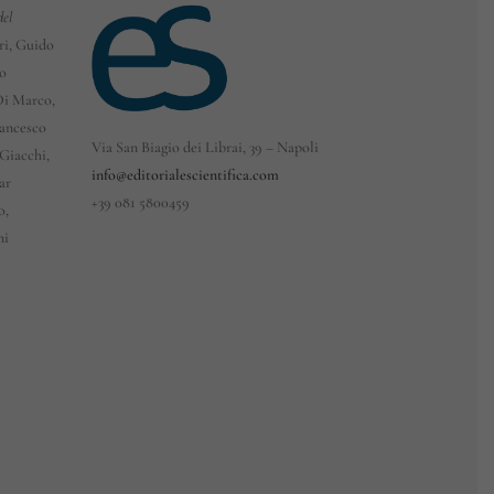
del
eri, Guido
co
 Di Marco,
rancesco
Via San Biagio dei Librai, 39 – Napoli
Giacchi,
info@editorialescientifica.com
ar
+39
081 5800459
o,
ni