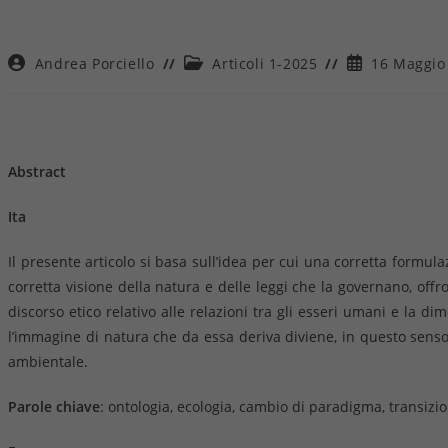
Autore
Categoria
Articolo
Andrea Porciello
Articoli 1-2025
16 Maggio
dell'articolo:
dell'articolo:
pubblicato:
Abstract
Ita
Il presente articolo si basa sull’idea per cui una corretta formu
corretta visione della natura e delle leggi che la governano, off
discorso etico relativo alle relazioni tra gli esseri umani e la d
l’immagine di natura che da essa deriva diviene, in questo senso,
ambientale.
Parole chiave
: ontologia, ecologia, cambio di paradigma, transiz