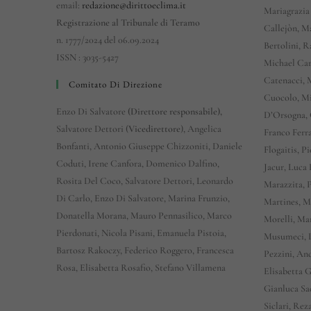
email:
redazione@dirittoeclima.it
Mariagrazia
Registrazione al Tribunale di Teramo
Callejòn, M
n. 1777/2024 del 06.09.2024
Bertolini, R
ISSN : 3035-5427
Michael Car
Catenacci, 
Comitato Di Direzione
Cuocolo, Mi
Enzo Di Salvatore
(Direttore responsabile),
D’Orsogna, 
Salvatore Dettori (
Vicedirettore
), Angelica
Franco Ferra
Bonfanti, Antonio Giuseppe Chizzoniti, Daniele
Flogaitis, 
Coduti, Irene Canfora, Domenico Dalfino,
Jacur, Luca
Rosita Del Coco, Salvatore Dettori, Leonardo
Marazzita, 
Di Carlo, Enzo Di Salvatore, Marina Frunzio,
Martines, M
Donatella Morana, Mauro Pennasilico, Marco
Morelli, Ma
Pierdonati, Nicola Pisani, Emanuela Pistoia,
Musumeci, L
Bartosz Rakoczy, Federico Roggero, Francesca
Pezzini, An
Rosa, Elisabetta Rosafio, Stefano Villamena
Elisabetta 
Gianluca Sa
Siclari, Rez