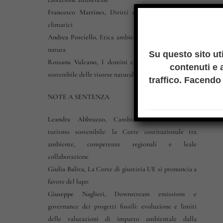
Francesco Martines
,
Diritti e tutela dei migranti
climatici
Andrea Porciello
,
Etica ambientale e ontologia della
natura
Su questo sito ut
Rossana Vulcano
,
I domini collettivi e la gestione
contenuti e a
sostenibile delle risorse naturali
traffico. Facendo 
NOTE A SENTENZA
Leandra Abbruzzo
,
Cambiamento climatico e
turismo sostenibile: la Corte costituzionale tra
ambiente, competenze regionali e leale
collaborazione
Giulia Baliva
,
La Corte di giustizia UE si pronuncia a
favore del lupo
Giuseppe Naglieri
,
Downstream emissions e
governance dei progetti fossili: evoluzione e limiti
delle valutazioni di impatto ambientale dalla