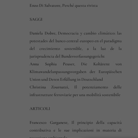
Enzo Di Salvatore
,
Perché questa rivista
SAGGI
Daniela Dobre
,
Democracia y cambio climático: las
potestades del banco central europeo en el paradigma
del crecimiento sostenible, a la luz de la
jurisprudencia del Bundesverfassungsgericht
Anna Sophia Peuser
,
Die Kohärenz von
Klimawandelanpassungsvorgaben der Europäischen
Union und Deren Erfüllung in Deutschland
Christina Zournatzi
,
Il potenziamento delle
infrastrutture ferroviarie per una mobilità sostenibile
ARTICOLI
Francesco Garganese
,
Il principio della capacità
contributiva e le sue implicazioni in materia di
tassazione ambientale