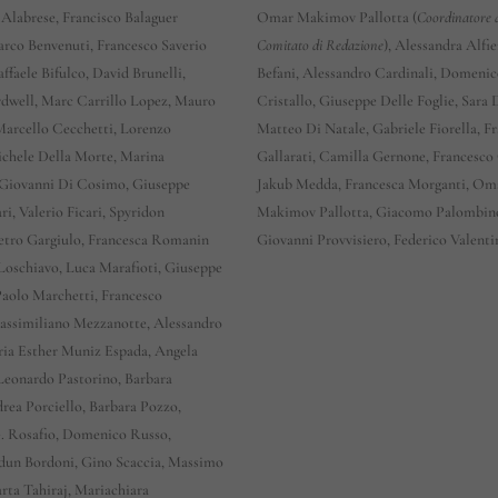
 Alabrese, Francisco Balaguer
Omar Makimov Pallotta (
Coordinatore 
arco Benvenuti, Francesco Saverio
Comitato di Redazione
), Alessandra Alfi
affaele Bifulco, David Brunelli,
Befani, Alessandro Cardinali, Domeni
dwell, Marc Carrillo Lopez, Mauro
Cristallo, Giuseppe Delle Foglie, Sara
Marcello Cecchetti, Lorenzo
Matteo Di Natale, Gabriele Fiorella, F
chele Della Morte, Marina
Gallarati, Camilla Gernone, Francesco 
Giovanni Di Cosimo, Giuseppe
Jakub Medda, Francesca Morganti, Om
ri, Valerio Ficari, Spyridon
Makimov Pallotta, Giacomo Palombin
Pietro Gargiulo, Francesca Romanin
Giovanni Provvisiero, Federico Valenti
 Loschiavo, Luca Marafioti, Giuseppe
Paolo Marchetti, Francesco
assimiliano Mezzanotte, Alessandro
ria Esther Muniz Espada, Angela
eonardo Pastorino, Barbara
drea Porciello, Barbara Pozzo,
G. Rosafio, Domenico Russo,
dun Bordoni, Gino Scaccia, Massimo
arta Tahiraj, Mariachiara