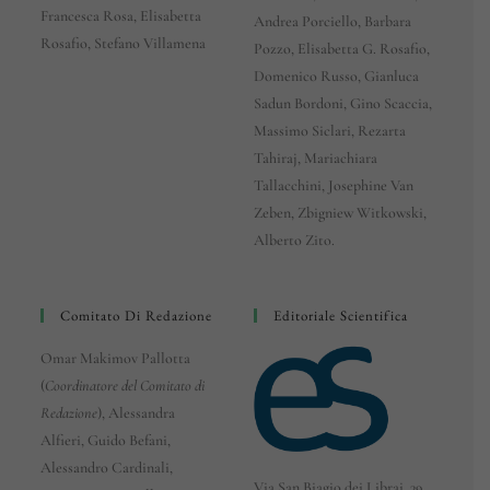
Francesca Rosa, Elisabetta
Andrea Porciello, Barbara
Rosafio, Stefano Villamena
Pozzo, Elisabetta G. Rosafio,
Domenico Russo, Gianluca
Sadun Bordoni, Gino Scaccia,
Massimo Siclari, Rezarta
Tahiraj, Mariachiara
Tallacchini, Josephine Van
Zeben, Zbigniew Witkowski,
Alberto Zito.
Comitato Di Redazione
Editoriale Scientifica
Omar Makimov Pallotta
(
Coordinatore del Comitato di
Redazione
), Alessandra
Alfieri, Guido Befani,
Alessandro Cardinali,
Via San Biagio dei Librai, 39