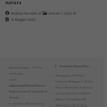
natura
Autore
Categoria
Andrea Porciello
Articoli 1-2025
dell'articolo:
dell'articolo:
Articolo
16 Maggio 2025
pubblicato:
Comitato Scientifico
dirittoeclima.it
– Rivista
telematica
Mariagrazia Alabrese,
email:
Francisco Balaguer Callejòn,
redazione@dirittoeclima.it
Marco Benvenuti, Francesco
Registrazione al Tribunale di
Saverio Bertolini, Raffaele
Teramo
Bifulco, David Brunelli,
n. 1777/2024 del 06.09.2024
Michael Cardwell, Marc