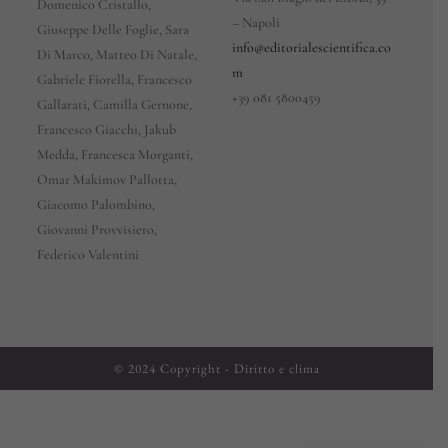
Domenico Cristallo,
– Napoli
Giuseppe Delle Foglie, Sara
info@editorialescientifica.co
Di Marco, Matteo Di Natale,
m
Gabriele Fiorella, Francesco
+39
081 5800459
Gallarati, Camilla Gernone,
Francesco Giacchi, Jakub
Medda, Francesca Morganti,
Omar Makimov Pallotta,
Giacomo Palombino,
Giovanni Provvisiero,
Federico Valentini
© 2024 Copyright - Diritto e clima