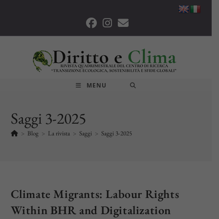
Salta
al
contenuto
MENU
Saggi 3-2025
>
Blog
>
La rivista
>
Saggi
>
Saggi 3-2025
Climate Migrants: Labour Rights
Within BHR and Digitalization