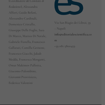
(
Coordinatore del Comitato di
Redazione
), Alessandra
Alfieri, Guido Befani,
Alessandro Cardinali,
Via San Biagio dei Librai, 39
Domenico Cristallo,
– Napoli
Giuseppe Delle Foglie, Sara
info@editorialescientifica.co
Di Marco, Matteo Di Natale,
m
Gabriele Fiorella, Francesco
+39
081 5800459
Gallarati, Camilla Gernone,
Francesco Giacchi, Jakub
Medda, Francesca Morganti,
Omar Makimov Pallotta,
Giacomo Palombino,
Giovanni Provvisiero,
Federico Valentini