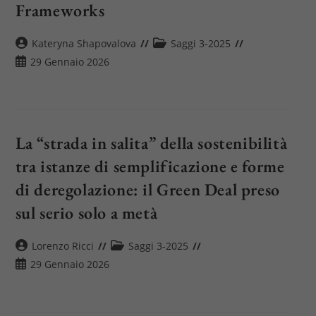
Frameworks
Autore
Categoria
Kateryna Shapovalova
Saggi 3-2025
dell'articolo:
dell'articolo:
Articolo
29 Gennaio 2026
pubblicato:
La “strada in salita” della sostenibilità
tra istanze di semplificazione e forme
di deregolazione: il Green Deal preso
sul serio solo a metà
Autore
Categoria
Lorenzo Ricci
Saggi 3-2025
dell'articolo:
dell'articolo:
Articolo
29 Gennaio 2026
pubblicato: