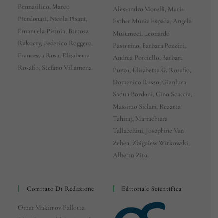
Pennasilico, Marco
Alessandro Morelli, Maria
Pierdonati, Nicola Pisani,
Esther Muniz Espada, Angela
Emanuela Pistoia, Bartosz
Musumeci, Leonardo
Rakoczy, Federico Roggero,
Pastorino, Barbara Pezzini,
Francesca Rosa, Elisabetta
Andrea Porciello, Barbara
Rosafio, Stefano Villamena
Pozzo, Elisabetta G. Rosafio,
Domenico Russo, Gianluca
Sadun Bordoni, Gino Scaccia,
Massimo Siclari, Rezarta
Tahiraj, Mariachiara
Tallacchini, Josephine Van
Zeben, Zbigniew Witkowski,
Alberto Zito.
Comitato Di Redazione
Editoriale Scientifica
Omar Makimov Pallotta