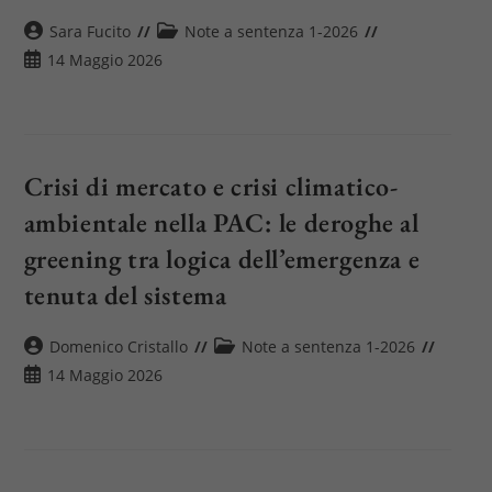
Autore
Categoria
Sara Fucito
Note a sentenza 1-2026
dell'articolo:
dell'articolo:
Articolo
14 Maggio 2026
pubblicato:
Crisi di mercato e crisi climatico-
ambientale nella PAC: le deroghe al
greening tra logica dell’emergenza e
tenuta del sistema
Autore
Categoria
Domenico Cristallo
Note a sentenza 1-2026
dell'articolo:
dell'articolo:
Articolo
14 Maggio 2026
pubblicato: