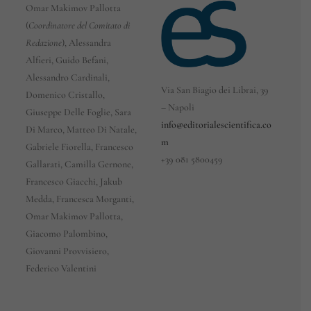
Omar Makimov Pallotta
(
Coordinatore del Comitato di
Redazione
), Alessandra
Alfieri, Guido Befani,
Alessandro Cardinali,
Via San Biagio dei Librai, 39
Domenico Cristallo,
– Napoli
Giuseppe Delle Foglie, Sara
info@editorialescientifica.co
Di Marco, Matteo Di Natale,
m
Gabriele Fiorella, Francesco
+39
081 5800459
Gallarati, Camilla Gernone,
Francesco Giacchi, Jakub
Medda, Francesca Morganti,
Omar Makimov Pallotta,
Giacomo Palombino,
Giovanni Provvisiero,
Federico Valentini