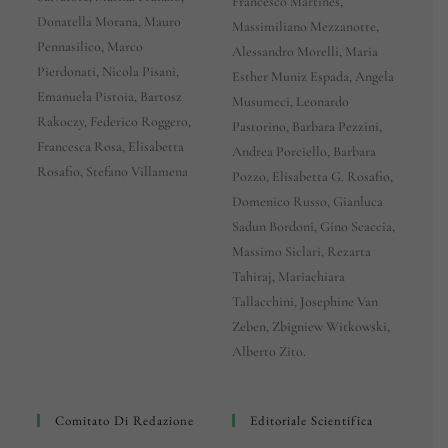
Francesco Martines,
Donatella Morana, Mauro
Massimiliano Mezzanotte,
Pennasilico, Marco
Alessandro Morelli, Maria
Pierdonati, Nicola Pisani,
Esther Muniz Espada, Angela
Emanuela Pistoia, Bartosz
Musumeci, Leonardo
Rakoczy, Federico Roggero,
Pastorino, Barbara Pezzini,
Francesca Rosa, Elisabetta
Andrea Porciello, Barbara
Rosafio, Stefano Villamena
Pozzo, Elisabetta G. Rosafio,
Domenico Russo, Gianluca
Sadun Bordoni, Gino Scaccia,
Massimo Siclari, Rezarta
Tahiraj, Mariachiara
Tallacchini, Josephine Van
Zeben, Zbigniew Witkowski,
Alberto Zito.
Comitato Di Redazione
Editoriale Scientifica