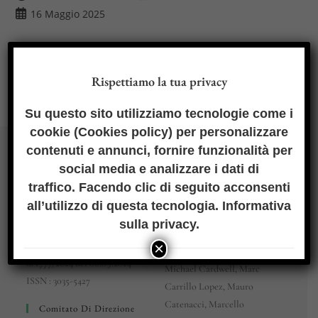
dell'articolo:
dell'articolo:
Articolo
16 Maggio 2025
pubblicato:
Rispettiamo la tua privacy
Su questo sito utilizziamo tecnologie come i
cookie (
Cookies policy
) per personalizzare
contenuti e annunci, fornire funzionalità per
Comitato Scientifico
dirittoeclima.it
– Rivista
social media e analizzare i dati di
telematica
Mariagrazia Alabrese,
traffico. Facendo clic di seguito acconsenti
email:
Francisco Balaguer Callejòn,
all’utilizzo di questa tecnologia.
Informativa
redazione@dirittoeclima.it
Marco Benvenuti, Francesco
sulla privacy
.
Registrazione al Tribunale di
Saverio Bertolini, Raffaele
×
Teramo
Bifulco, David Brunelli,
n. 1777/2024 del 06.09.2024
Michael Cardwell, Marc
ISSN : 3035-5427
Carrillo Lopez, Mauro
Catenacci, Marcello
Comitato Di Direzione