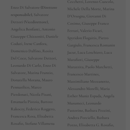
Cecchetti, Lorenzo Cuocolo,
Enzo Di Salvatore
(Direttore
Michele Della Morte, Marina
responsabile),
Salvatore
D’Orsogna, Giovanni Di
Dettori (
Vicedirettore
),
Cosimo, Giuseppe Franco
Angelica Bonfanti, Antonio
Ferrari, Valerio Ficari,
Giuseppe Chizzoniti, Daniele
Spyridon Flogaitis, Pietro
Coduti, Irene Canfora,
Gargiulo, Francesca Romanin
Domenico Dalfino, Rosita
Jacur, Luca Loschiavo, Luca
Del Coco, Salvatore Dettori,
Marafioti, Giuseppe
Leonardo Di Carlo, Enzo Di
Marazzita, Paolo Marchetti,
Salvatore, Marina Frunzio,
Francesco Martines,
Donatella Morana, Mauro
Massimiliano Mezzanotte,
Pennasilico, Marco
Alessandro Morelli, Maria
Pierdonati, Nicola Pisani,
Esther Muniz Espada, Angela
Emanuela Pistoia, Bartosz
Musumeci, Leonardo
Rakoczy, Federico Roggero,
Pastorino, Barbara Pezzini,
Francesca Rosa, Elisabetta
Andrea Porciello, Barbara
Rosafio, Stefano Villamena
Pozzo, Elisabetta G. Rosafio,