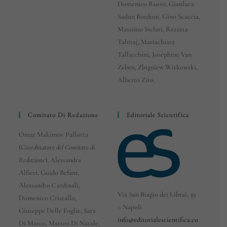
Domenico Russo, Gianluca
Sadun Bordoni, Gino Scaccia,
Massimo Siclari, Rezarta
Tahiraj, Mariachiara
Tallacchini, Josephine Van
Zeben, Zbigniew Witkowski,
Alberto Zito.
Comitato Di Redazione
Editoriale Scientifica
Omar Makimov Pallotta
(
Coordinatore del Comitato di
Redazione
), Alessandra
Alfieri, Guido Befani,
Alessandro Cardinali,
Via San Biagio dei Librai, 39
Domenico Cristallo,
– Napoli
Giuseppe Delle Foglie, Sara
info@editorialescientifica.co
Di Marco, Matteo Di Natale,