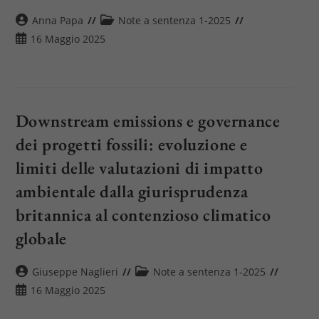
Autore
Categoria
Anna Papa
Note a sentenza 1-2025
dell'articolo:
dell'articolo:
Articolo
16 Maggio 2025
pubblicato:
Downstream emissions e governance
dei progetti fossili: evoluzione e
limiti delle valutazioni di impatto
ambientale dalla giurisprudenza
britannica al contenzioso climatico
globale
Autore
Categoria
Giuseppe Naglieri
Note a sentenza 1-2025
dell'articolo:
dell'articolo:
Articolo
16 Maggio 2025
pubblicato: