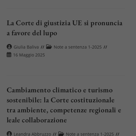
La Corte di giustizia UE si pronuncia
a favore del lupo
Autore
Categoria
Giulia Baliva
Note a sentenza 1-2025
dell'articolo:
dell'articolo:
Articolo
16 Maggio 2025
pubblicato:
Cambiamento climatico e turismo
sostenibile: la Corte costituzionale
tra ambiente, competenze regionali e
leale collaborazione
Autore
Categoria
Leandra Abbruzzo
Note a sentenza 1-2025