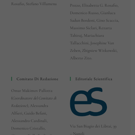
Rosafio, Stefano Villamena
Pozzo, Elisabetta G. Rosafio,
Domenico Russo, Gianluca
Sadun Bordoni, Gino Scaccia,
Massimo Siclari, Rezarta
Tahiraj, Mariachiara
Tallacchini, Josephine Van
Zeben, Zbigniew Witkowski,
Alberto Zito.
Comitato Di Redazione
Editoriale Scientifica
Omar Makimov Pallotta
(
Coordinatore del Comitato di
Redazione
), Alessandra
Alfieri, Guido Befani,
Alessandro Cardinali,
Via San Biagio dei Librai, 39
Domenico Cristallo,
– Napoli