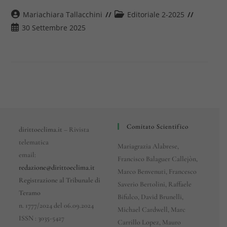
Autore
Categoria
Mariachiara Tallacchini
Editoriale 2-2025
dell'articolo:
dell'articolo:
Articolo
30 Settembre 2025
pubblicato:
Comitato Scientifico
dirittoeclima.it
– Rivista
telematica
Mariagrazia Alabrese,
email:
Francisco Balaguer Callejòn,
redazione@dirittoeclima.it
Marco Benvenuti, Francesco
Registrazione al Tribunale di
Saverio Bertolini, Raffaele
Teramo
Bifulco, David Brunelli,
n. 1777/2024 del 06.09.2024
Michael Cardwell, Marc
ISSN : 3035-5427
Carrillo Lopez, Mauro