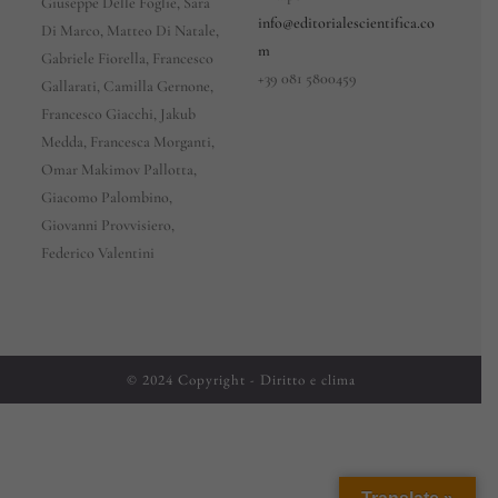
Giuseppe Delle Foglie, Sara
info@editorialescientifica.co
Di Marco, Matteo Di Natale,
m
Gabriele Fiorella, Francesco
+39
081 5800459
Gallarati, Camilla Gernone,
Francesco Giacchi, Jakub
Medda, Francesca Morganti,
Omar Makimov Pallotta,
Giacomo Palombino,
Giovanni Provvisiero,
Federico Valentini
© 2024 Copyright - Diritto e clima