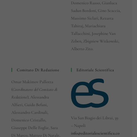
Domenico Russo, Gianluca
Sadun Bordoni, Gino Scaccia,
Massimo Siclari, Rezarta
Tahiraj, Mariachiara
Tallacchini, Josephine Van
Zeben, Zbigniew Witkowski,
Alberto Zito.
Comitato Di Redazione
Editoriale Scientifica
Omar Makimov Pallotta
(
Coordinatore del Comitato di
Redazione
), Alessandra
Alfieri, Guido Befani,
Alessandro Cardinali,
Via San Biagio dei Librai, 39
Domenico Cristallo,
– Napoli
Giuseppe Delle Foglie, Sara
info@editorialescientifica.co
Di Marco, Matteo Di Natale,