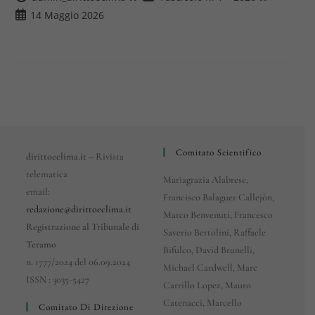
dell'articolo:
dell'articolo:
Articolo
14 Maggio 2026
pubblicato:
Comitato Scientifico
dirittoeclima.it
– Rivista
telematica
Mariagrazia Alabrese,
email:
Francisco Balaguer Callejòn,
redazione@dirittoeclima.it
Marco Benvenuti, Francesco
Registrazione al Tribunale di
Saverio Bertolini, Raffaele
Teramo
Bifulco, David Brunelli,
n. 1777/2024 del 06.09.2024
Michael Cardwell, Marc
ISSN : 3035-5427
Carrillo Lopez, Mauro
Catenacci, Marcello
Comitato Di Direzione