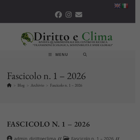
Salta
al
contenuto
MENU
Fascicolo n. 1 – 2026
>
Blog
>
Archivio
>
Fascicolo n. 1 – 2026
FASCICOLO N. 1 – 2026
Autore
Categoria
admin_dirittoeclima
Fascicolo n. 1 – 2026