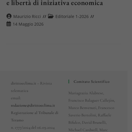
e libertà di iniziativa economica
Autore
Categoria
Maurizio Ricci
Editoriale 1-2026
dell'articolo:
dell'articolo:
Articolo
14 Maggio 2026
pubblicato:
Comitato Scientifico
dirittoeclima.it
– Rivista
telematica
Mariagrazia Alabrese,
email:
Francisco Balaguer Callejòn,
redazione@dirittoeclima.it
Marco Benvenuti, Francesco
Registrazione al Tribunale di
Saverio Bertolini, Raffaele
Teramo
Bifulco, David Brunelli,
n. 1777/2024 del 06.09.2024
Michael Cardwell, Marc