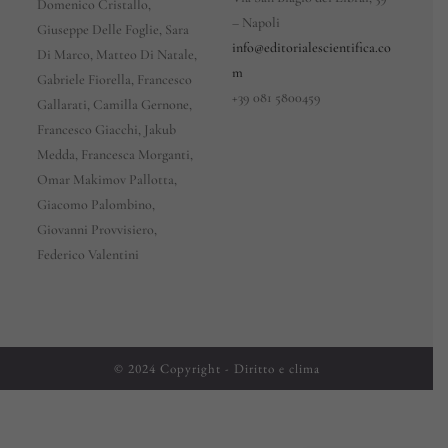
Domenico Cristallo,
– Napoli
Giuseppe Delle Foglie, Sara
info@editorialescientifica.co
Di Marco, Matteo Di Natale,
m
Gabriele Fiorella, Francesco
+39
081 5800459
Gallarati, Camilla Gernone,
Francesco Giacchi, Jakub
Medda, Francesca Morganti,
Omar Makimov Pallotta,
Giacomo Palombino,
Giovanni Provvisiero,
Federico Valentini
© 2024 Copyright - Diritto e clima