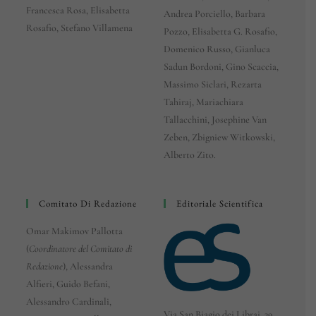
Francesca Rosa, Elisabetta
Andrea Porciello, Barbara
Rosafio, Stefano Villamena
Pozzo, Elisabetta G. Rosafio,
Domenico Russo, Gianluca
Sadun Bordoni, Gino Scaccia,
Massimo Siclari, Rezarta
Tahiraj, Mariachiara
Tallacchini, Josephine Van
Zeben, Zbigniew Witkowski,
Alberto Zito.
Comitato Di Redazione
Editoriale Scientifica
Omar Makimov Pallotta
(
Coordinatore del Comitato di
Redazione
), Alessandra
Alfieri, Guido Befani,
Alessandro Cardinali,
Via San Biagio dei Librai, 39