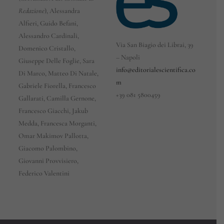
Redazione
), Alessandra
Alfieri, Guido Befani,
Alessandro Cardinali,
Via San Biagio dei Librai, 39
Domenico Cristallo,
– Napoli
Giuseppe Delle Foglie, Sara
info@editorialescientifica.co
Di Marco, Matteo Di Natale,
m
Gabriele Fiorella, Francesco
+39
081 5800459
Gallarati, Camilla Gernone,
Francesco Giacchi, Jakub
Medda, Francesca Morganti,
Omar Makimov Pallotta,
Giacomo Palombino,
Giovanni Provvisiero,
Federico Valentini