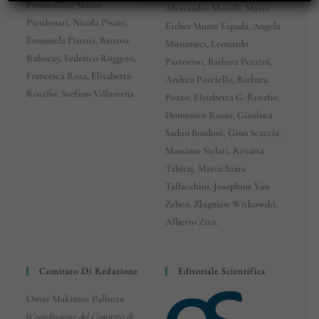
Pennasilico, Marco
Alessandro Morelli, Maria
Pierdonati, Nicola Pisani,
Esther Muniz Espada, Angela
Emanuela Pistoia, Bartosz
Musumeci, Leonardo
Rakoczy, Federico Roggero,
Pastorino, Barbara Pezzini,
Francesca Rosa, Elisabetta
Andrea Porciello, Barbara
Rosafio, Stefano Villamena
Pozzo, Elisabetta G. Rosafio,
Domenico Russo, Gianluca
Sadun Bordoni, Gino Scaccia,
Massimo Siclari, Rezarta
Tahiraj, Mariachiara
Tallacchini, Josephine Van
Zeben, Zbigniew Witkowski,
Alberto Zito.
Comitato Di Redazione
Editoriale Scientifica
Omar Makimov Pallotta
(
Coordinatore del Comitato di