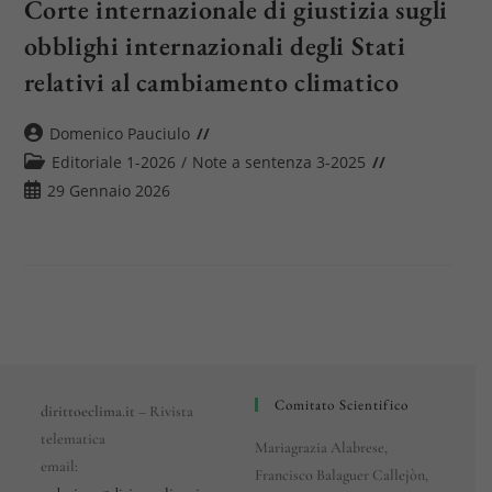
Corte internazionale di giustizia sugli
obblighi internazionali degli Stati
relativi al cambiamento climatico
Autore
Domenico Pauciulo
dell'articolo:
Categoria
Editoriale 1-2026
/
Note a sentenza 3-2025
dell'articolo:
Articolo
29 Gennaio 2026
pubblicato:
Comitato Scientifico
dirittoeclima.it
– Rivista
telematica
Mariagrazia Alabrese,
email:
Francisco Balaguer Callejòn,